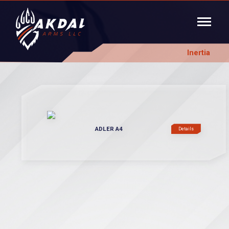
Inertia
ADLER A4
Details