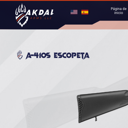
Página de
inicio
A-410S Escopeta