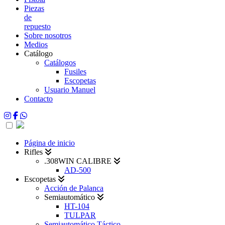
Piezas
de
repuesto
Sobre nosotros
Medios
Catálogo
Catálogos
Fusiles
Escopetas
Usuario Manuel
Contacto
Página de inicio
Rifles
.308WIN CALIBRE
AD-500
Escopetas
Acción de Palanca
Semiautomático
HT-104
TULPAR
Semiautomático Táctico