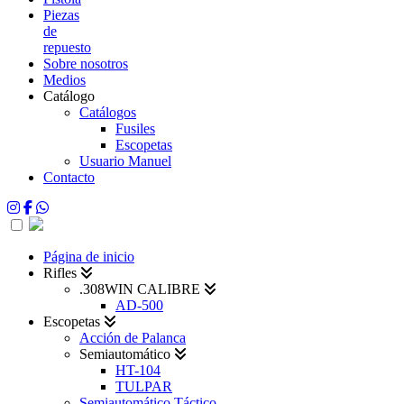
Piezas
de
repuesto
Sobre nosotros
Medios
Catálogo
Catálogos
Fusiles
Escopetas
Usuario Manuel
Contacto
Página de inicio
Rifles
.308WIN CALIBRE
AD-500
Escopetas
Acción de Palanca
Semiautomático
HT-104
TULPAR
Semiautomático Táctico