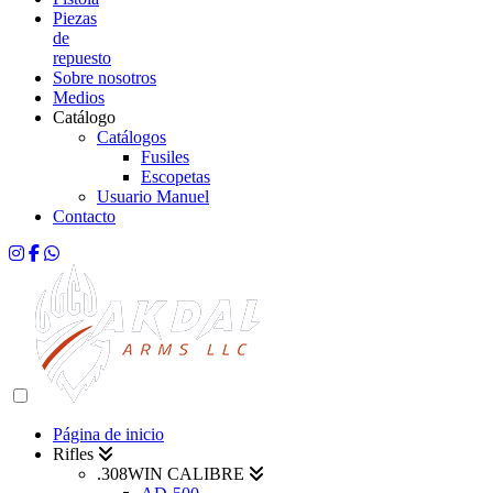
Piezas
de
repuesto
Sobre nosotros
Medios
Catálogo
Catálogos
Fusiles
Escopetas
Usuario Manuel
Contacto
Página de inicio
Rifles
.308WIN CALIBRE