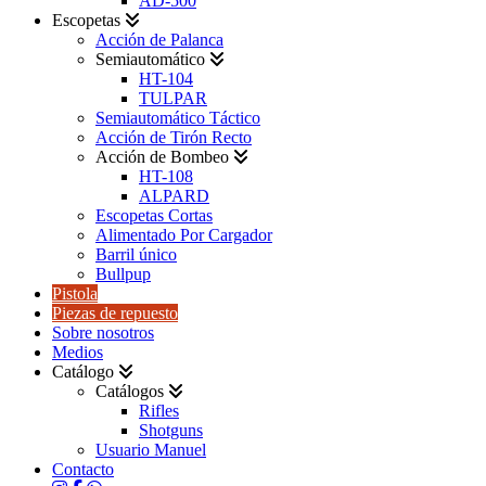
AD-500
Escopetas
Acción de Palanca
Semiautomático
HT-104
TULPAR
Semiautomático Táctico
Acción de Tirón Recto
Acción de Bombeo
HT-108
ALPARD
Escopetas Cortas
Alimentado Por Cargador
Barril único
Bullpup
Pistola
Piezas de repuesto
Sobre nosotros
Medios
Catálogo
Catálogos
Rifles
Shotguns
Usuario Manuel
Contacto