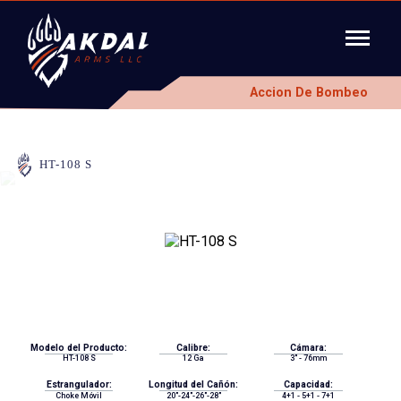
Accion De Bombeo
HT-108 S
Modelo del Producto:
Calibre:
Cámara:
HT-108 S
12 Ga
3" - 76mm
Estrangulador:
Longitud del Cañón:
Capacidad:
Choke Móvil
20"-24"-26"-28"
4+1 - 5+1 - 7+1