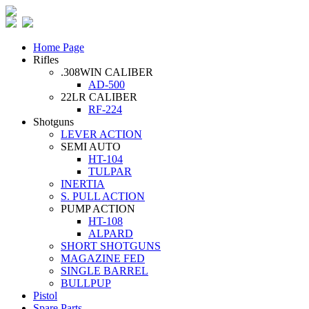
Home Page
Rifles
.308WIN CALIBER
AD-500
22LR CALIBER
RF-224
Shotguns
LEVER ACTION
SEMI AUTO
HT-104
TULPAR
INERTIA
S. PULL ACTION
PUMP ACTION
HT-108
ALPARD
SHORT SHOTGUNS
MAGAZINE FED
SINGLE BARREL
BULLPUP
Pistol
Spare Parts