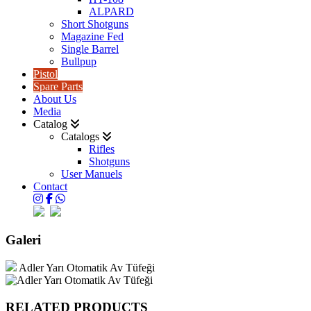
ALPARD
Short Shotguns
Magazine Fed
Single Barrel
Bullpup
Pistol
Spare Parts
About Us
Media
Catalog
Catalogs
Rifles
Shotguns
User Manuels
Contact
Galeri
Adler Yarı Otomatik Av Tüfeği
RELATED PRODUCTS