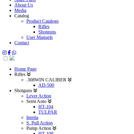
About Us
Media
Catalog
Product Catalogs
Rifles
Shotguns
User Manuels
Contact
Home Page
Rifles
.308WIN CALIBER
AD-500
Shotguns
Lever Action
Semi Auto
HT-104
TULPAR
Inertia
S. Pull Action
Pump Action
HT-108